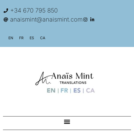
+34 670 795 850
anaismint@anaismint.com
EN
FR
ES
CA